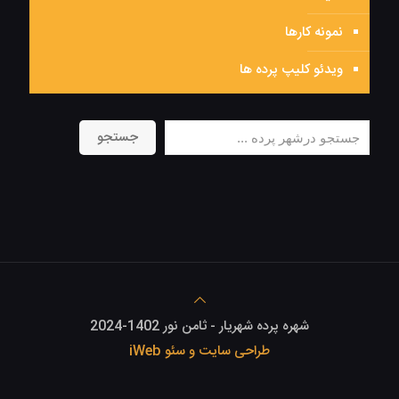
نمونه کارها
ویدئو کلیپ پرده ها
جستجو
جستجو
شهره پرده شهریار - ثامن نور 1402-2024
طراحی سایت و سئو iWeb