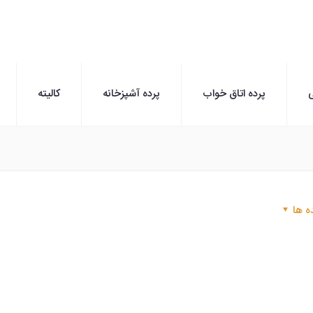
ی
پرده اتاق خواب
پرده آشپزخانه
کالیته
ه ها