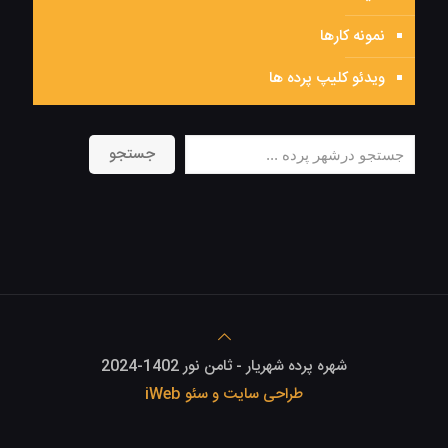
نمونه کارها
ویدئو کلیپ پرده ها
جستجو
جستجو
شهره پرده شهریار - ثامن نور 1402-2024
طراحی سایت و سئو iWeb