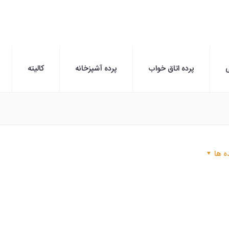
ی
پرده اتاق خواب
پرده آشپزخانه
کالیته
ه ها