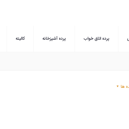
ی
پرده اتاق خواب
پرده آشپزخانه
کالیته
ه ها