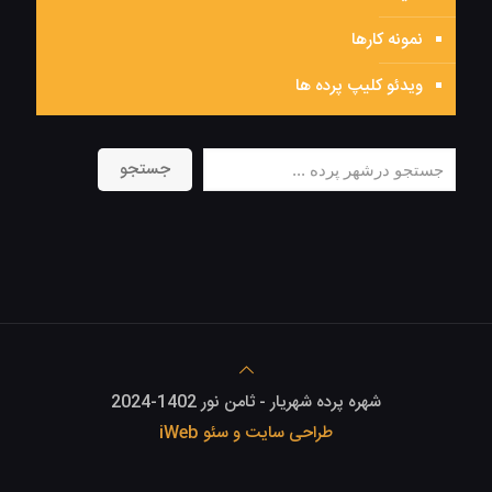
نمونه کارها
ویدئو کلیپ پرده ها
جستجو
جستجو
شهره پرده شهریار - ثامن نور 1402-2024
طراحی سایت و سئو iWeb