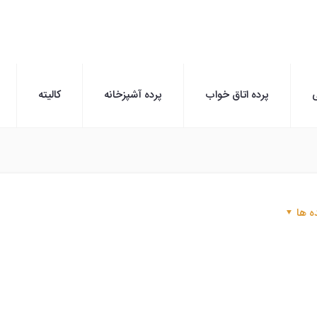
ی
پرده اتاق خواب
پرده آشپزخانه
کالیته
ه ها