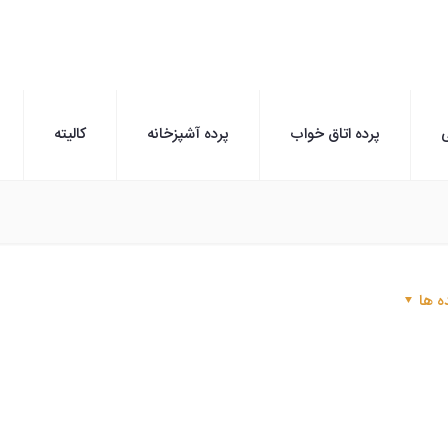
ی
پرده اتاق خواب
پرده آشپزخانه
کالیته
ه ها