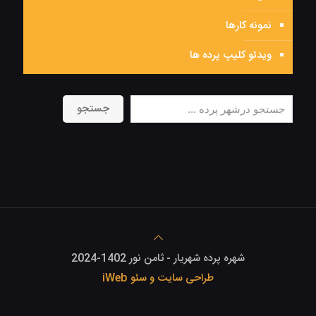
نمونه کارها
ویدئو کلیپ پرده ها
جستجو
جستجو
شهره پرده شهریار - ثامن نور 1402-2024
طراحی سایت و سئو iWeb