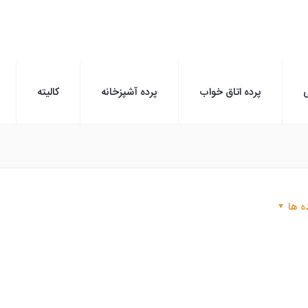
ی
پرده اتاق خواب
پرده آشپزخانه
کالیته
ه ها