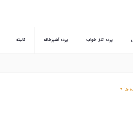
ی
پرده اتاق خواب
پرده آشپزخانه
کالیته
ه ها