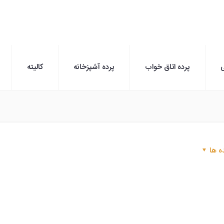
ی
پرده اتاق خواب
پرده آشپزخانه
کالیته
ه ها