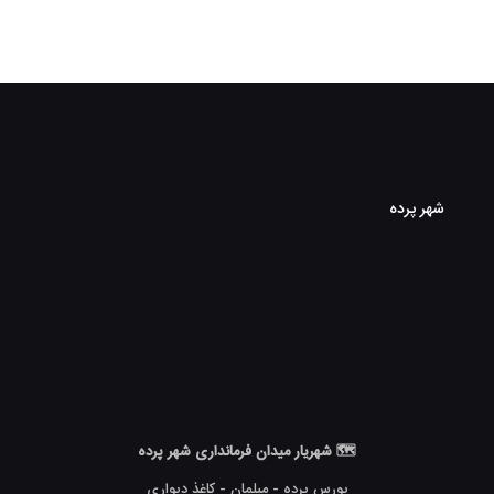
شهر پرده
🗺 شهریار میدان فرمانداری شهر پرده
بورس پرده - مبلمان - کاغذ دیواری