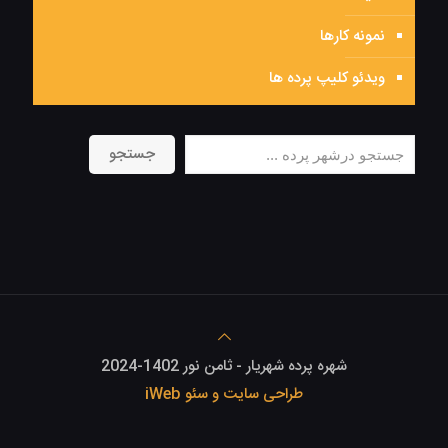
نمونه کارها
ویدئو کلیپ پرده ها
جستجو
جستجو
شهره پرده شهریار - ثامن نور 1402-2024
طراحی سایت و سئو iWeb