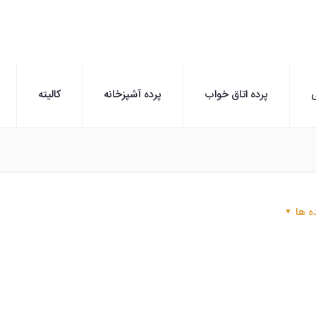
ی
پرده اتاق خواب
پرده آشپزخانه
کالیته
ه ها