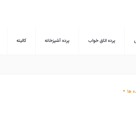
ی
پرده اتاق خواب
پرده آشپزخانه
کالیته
ه ها