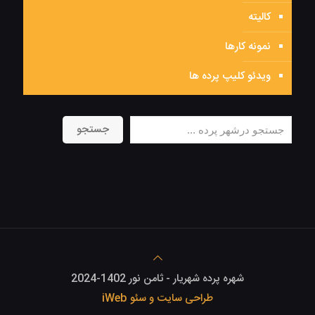
کالیته
نمونه کارها
ویدئو کلیپ پرده ها
جستجو
جستجو
شهره پرده شهریار - ثامن نور 1402-2024
طراحی سایت و سئو iWeb