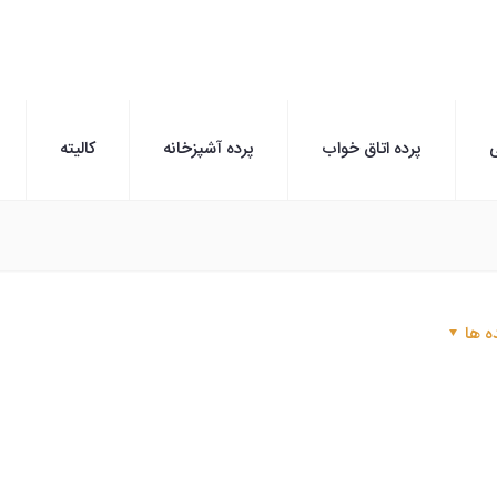
ی
پرده اتاق خواب
پرده آشپزخانه
کالیته
ه ها