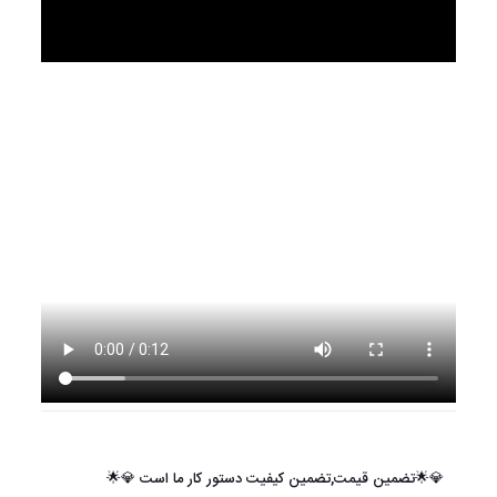
💎🌟تضمین قیمت,تضمین کیفیت دستور کار ما است 💎🌟